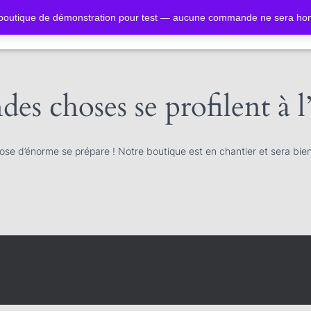
 boutique de démonstration pour test — aucune commande ne sera ho
es choses se profilent à 
se d’énorme se prépare ! Notre boutique est en chantier et sera bien