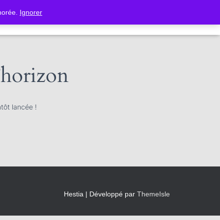
norée.
Ignorer
ACTUALITÉS
l’horizon
tôt lancée !
Hestia | Développé par
ThemeIsle